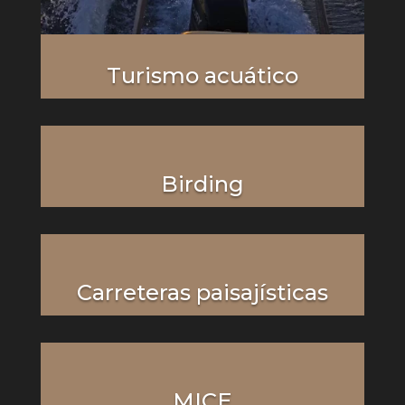
Turismo acuático
Birding
Carreteras paisajísticas
MICE