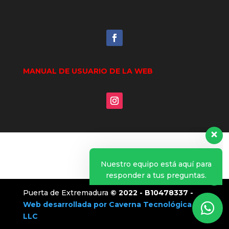
Nuestro equipo está aquí para
MANUAL DE USUARIO DE LA WEB
responder a tus preguntas.
Si necesitas hacernos alguna
consulta o tienes cualquier
duda sobre nuestra web,
puedes enviarnos un mensaje
de WhatsApp
Puerta de Extremadura
© 2022 -
B10478337 -
Web desarrollada por Caverna Tecnológica
LLC