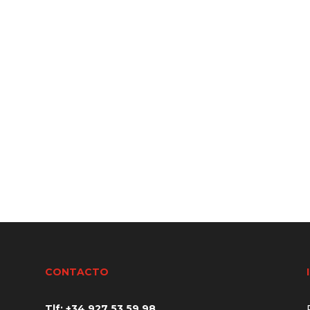
CONTACTO
Tlf: +34
927 53 59 98