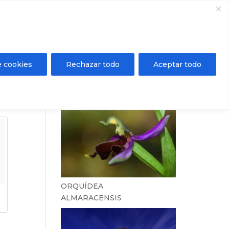
Registrarse / Inicio de sesión
Mi área privada
ientos
Agenda
Contacto
e cookies
Rechazar todo
Aceptar todo
ORQUÍDEA
ALMARACENSIS