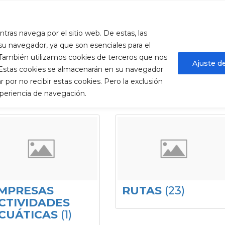
ura.es
ntras navega por el sitio web. De estas, las
Descúbrenos
Qué hacer
MICE
Alojam
u navegador, ya que son esenciales para el
. También utilizamos cookies de terceros que nos
Ajuste d
. Estas cookies se almacenarán en su navegador
por no recibir estas cookies. Pero la exclusión
xperiencia de navegación.
MPRESAS
RUTAS
(23)
CTIVIDADES
CUÁTICAS
(1)