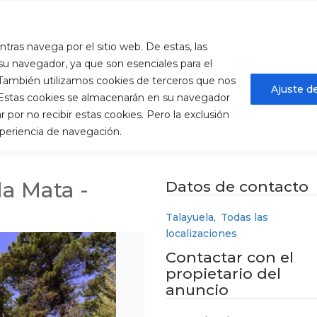
ura.es
ntras navega por el sitio web. De estas, las
Descúbrenos
Qué hacer
MICE
Alojam
u navegador, ya que son esenciales para el
. También utilizamos cookies de terceros que nos
Ajuste d
. Estas cookies se almacenarán en su navegador
por no recibir estas cookies. Pero la exclusión
xperiencia de navegación.
ra
a Mata -
Datos de contacto
Talayuela
,
Todas las
localizaciones
Contactar con el
propietario del
anuncio