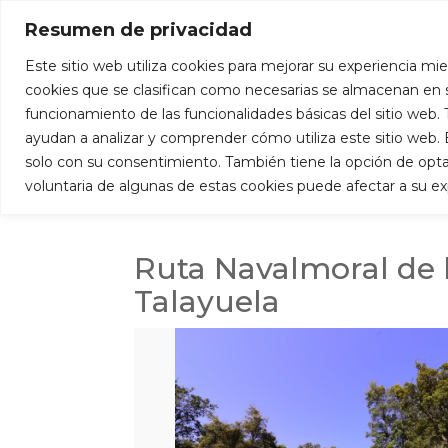
+34 927 53 59 98
info@puertadeextremad
Resumen de privacidad
Este sitio web utiliza cookies para mejorar su experiencia mie
Inicio
cookies que se clasifican como necesarias se almacenan en s
funcionamiento de las funcionalidades básicas del sitio web
ayudan a analizar y comprender cómo utiliza este sitio web
solo con su consentimiento. También tiene la opción de optar 
voluntaria de algunas de estas cookies puede afectar a su e
por
Administrador De Puerta de Extremadu
Ruta Navalmoral de l
Talayuela