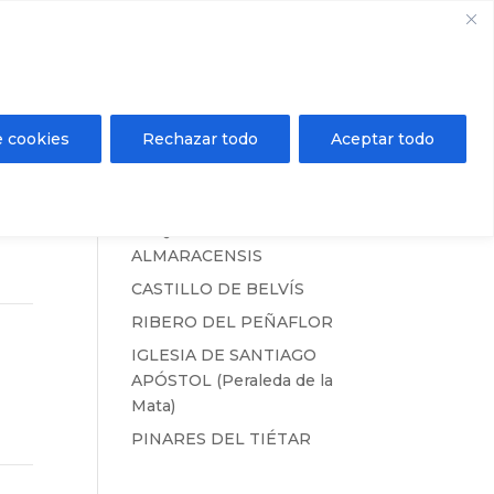
Registrarse / Inicio de sesión
Mi área privada
ientos
Agenda
Contacto
e cookies
Rechazar todo
Aceptar todo
ORQUÍDEA
ALMARACENSIS
CASTILLO DE BELVÍS
RIBERO DEL PEÑAFLOR
IGLESIA DE SANTIAGO
APÓSTOL (Peraleda de la
Mata)
PINARES DEL TIÉTAR