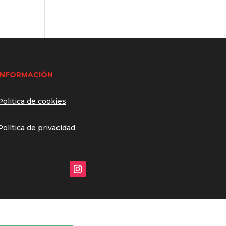
INFORMACIÓN
Politica de cookies
Política de privacidad
Nuestro equipo está aquí para
responder a tus preguntas.
Si necesitas hacernos alguna
consulta o tienes cualquier