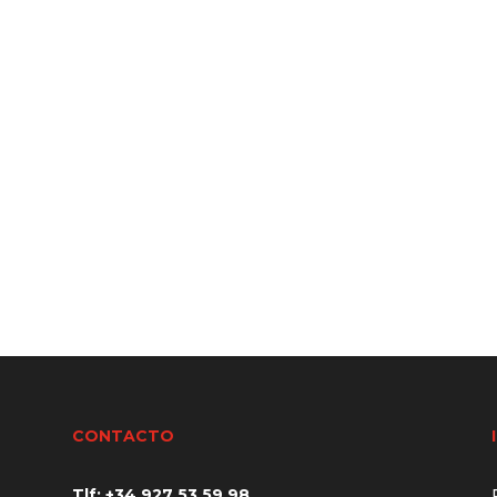
CONTACTO
Tlf: +34
927 53 59 98