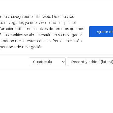
ura.es
ntras navega por el sitio web. De estas, las
Descúbrenos
Qué hacer
MICE
Alojam
u navegador, ya que son esenciales para el
. También utilizamos cookies de terceros que nos
Ajuste d
. Estas cookies se almacenarán en su navegador
por no recibir estas cookies. Pero la exclusión
xperiencia de navegación.