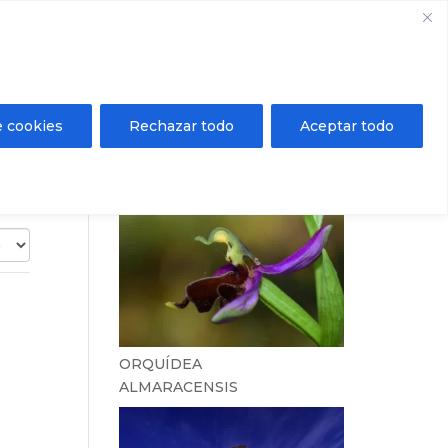
Registrarse / Inicio de sesión
Mi área privada
ientos
Agenda
Contacto
e cookies
Rechazar todo
Aceptar todo
ORQUÍDEA
ALMARACENSIS